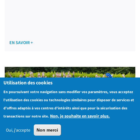
EN SAVOIR +
Utilisation des cookies
En poursuivant votre navigation sans modifier vos paramètres, vous acceptez
l'utilisation des cookies ou technologies similaires pour disposer de services et
d'offres adaptés à vos centres d'intérêts ainsi que pour la sécurisation des
Non, je souhaite en savoir plus.
transactions sur notre site.
Oui, j'accepte
Non merci