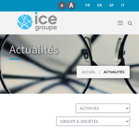
recherche
Aller au contenu principal
FR
EN
SP
IT
Actualités
Vous êtes ici
ACCUEIL
/
ACTUALITÉS