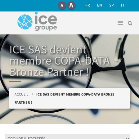
recherche
Aller au contenu principal
FR
EN
SP
IT
ICE SAS devient
membre COPA-DATA
Bronze Partner !
Vous êtes ici
ACCUEIL
/
ICE SAS DEVIENT MEMBRE COPA-DATA BRONZE
PARTNER !