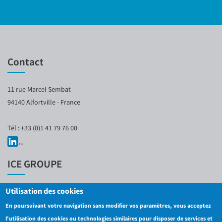
Contact
11 rue Marcel Sembat
94140 Alfortville - France
Tél : +33 (0)1 41 79 76 00
ICE GROUPE
Utilisation des cookies
Mentions légales
Plan du site
En poursuivant votre navigation sans modifier vos paramètres, vous acceptez
Contact
l'utilisation des cookies ou technologies similaires pour disposer de services et