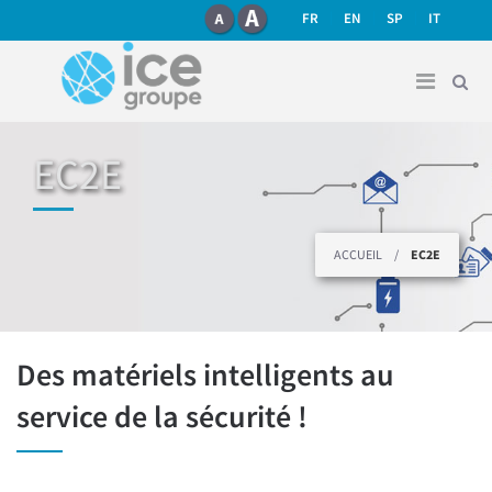
recherche
Aller au contenu principal
FR
EN
SP
IT
EC2E
Vous êtes ici
ACCUEIL
/
EC2E
Des matériels intelligents au
service de la sécurité !